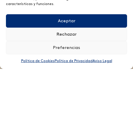
características y funciones.
Aceptar
Rechazar
Preferencias
Política de Cookies
Política de Privacidad
Aviso Legal
Recetas
con mimo
Confitura 280 gr
Confitura 750 gr
Bebé 0%
Cocina de autor
Compota