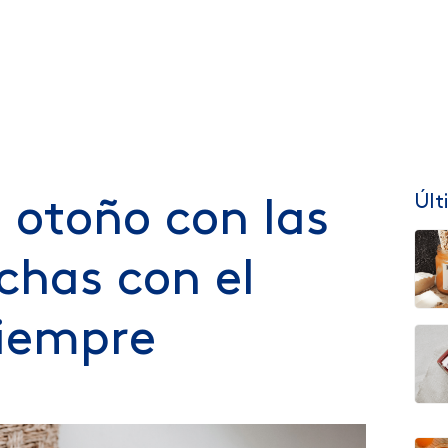
Últ
l otoño con las
chas con el
iempre