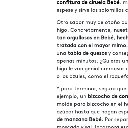
confitura de ciruela Bebé
, m
espese y sirve los solomillos
Otro sabor muy de otoño que
higo. Concretamente,
nues
tan orgullosos en Bebé, hec
tratada con el mayor mimo
una
tabla de quesos
y conseg
apenas minutos. ¿Quieres un 
higo le van genial cremosos 
o los azules, como el roquef
Y para terminar, seguro que
ejemplo, un
bizcocho de
co
molde para bizcocho en el ho
azúcar hasta que hagan esp
de manzana Bebé
. Por sepa
moscada y sal. Incorpora esa