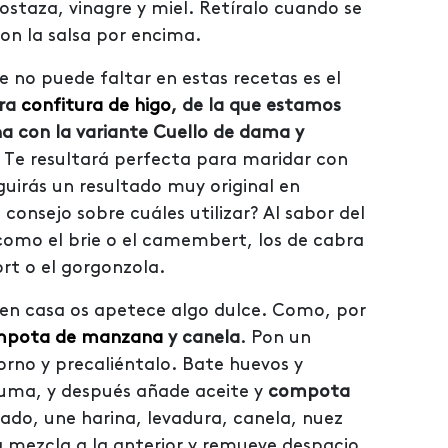
ostaza, vinagre y miel. Retíralo cuando se
 con la salsa por encima.
 no puede faltar en estas recetas es el
tra
confitura de higo
, de la que estamos
ha con la variante Cuello de dama y
. Te resultará perfecta para maridar con
uirás un resultado muy original en
consejo sobre cuáles utilizar? Al sabor del
como el brie o el camembert, los de cabra
ort o el gorgonzola.
 en casa os apetece algo dulce. Como, por
mpota de manzana
y canela
. Pon un
rno y precaliéntalo. Bate huevos y
uma, y después añade aceite y
compota
rado, une harina, levadura, canela, nuez
 mezcla a la anterior y remueve despacio.